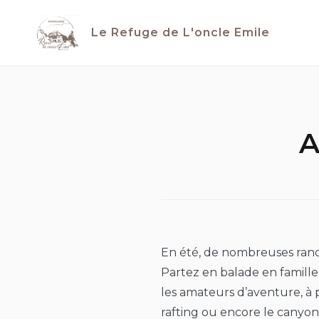
Skip
to
Le Refuge de L'oncle Emile
content
A
En été, de nombreuses rando
Partez en balade en famille
les amateurs d’aventure, à p
rafting ou encore le canyon