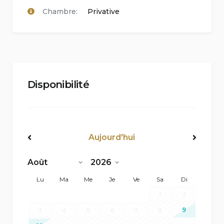
Chambre:
Privative
Disponibilité
Aujourd'hui
<Préc
Suiv>
Lu
Ma
Me
Je
Ve
Sa
Di
1
2
9
3
4
5
6
7
8