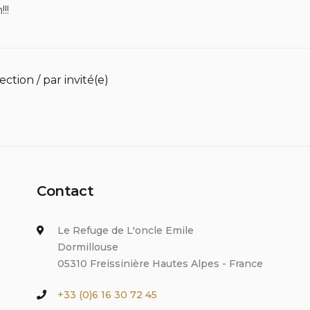
!!
lection / par invité(e)
Contact
Le Refuge de L'oncle Emile
Dormillouse
05310 Freissinière Hautes Alpes - France
+33 (0)6 16 30 72 45