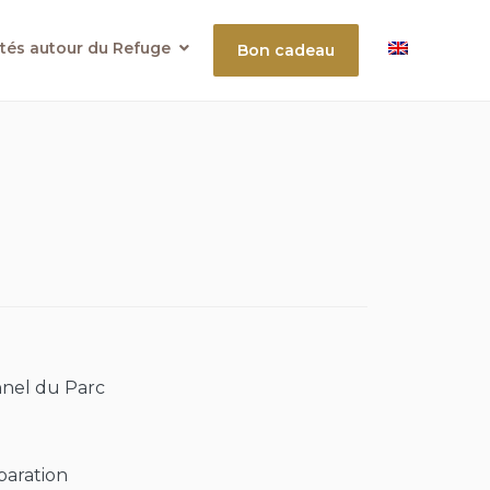
ités autour du Refuge
Bon cadeau
nnel du Parc
paration