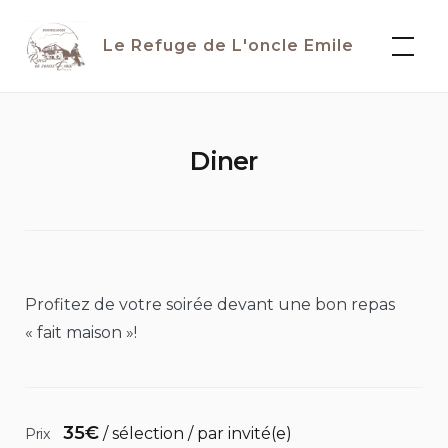
Skip
to
Le Refuge de L'oncle Emile
content
Diner
Profitez de votre soirée devant une bon repas
« fait maison »!
35
€
/ sélection / par invité(e)
Prix