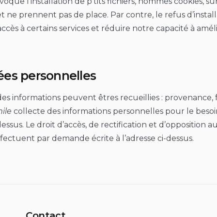
voque l’installation de p’tits fichiers, nommés cookies, s
ls et ne prennent pas de place. Par contre, le refus d’insta
cès à certains services et réduire notre capacité à amél
ées personnelles
des informations peuvent êtres recueillies : provenance, 
ile
collecte des informations personnelles pour le besoin
 dessus. Le droit d’accès, de rectification et d’oppositio
effectuent par demande écrite à l’adresse ci-dessus.
Contact