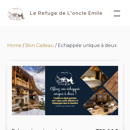
Skip
to
Le Refuge de L'oncle Emile
content
Home
/
Bon Cadeau
/ Echappée unique à deux