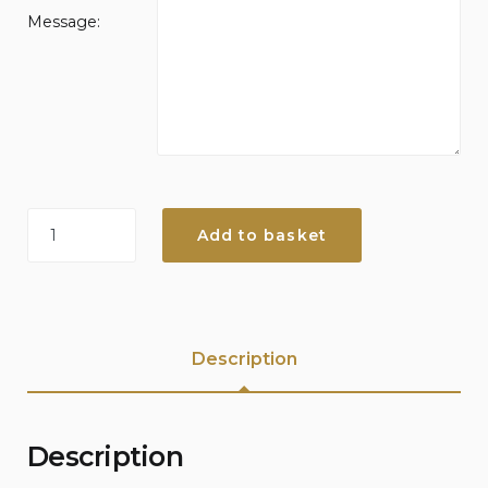
Message:
Echappée
Add to basket
unique
à
deux
quantity
Description
Description